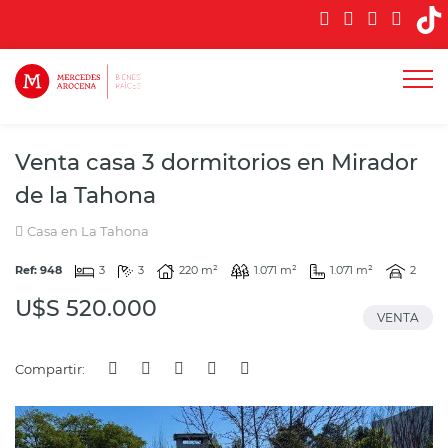
Venta casa 3 dormitorios en Mirador
de la Tahona
Casa en La Tahona
Ref: 948
3
3
220 m²
1.071 m²
1.071 m²
2
U$S 520.000
VENTA
Compartir: