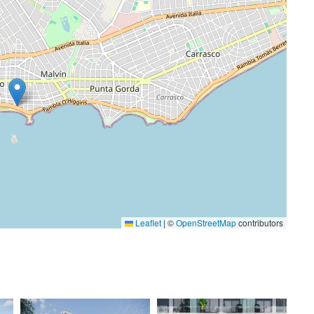
Leaflet
|
©
OpenStreetMap
contributors