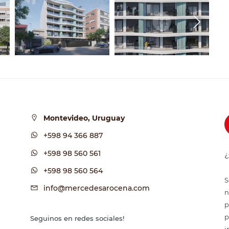
Montevideo, Uruguay
+598 94 366 887
+598 98 560 561
¿
+598 98 560 564
S
info@mercedesarocena.com
n
p
p
Seguinos en redes sociales!
i