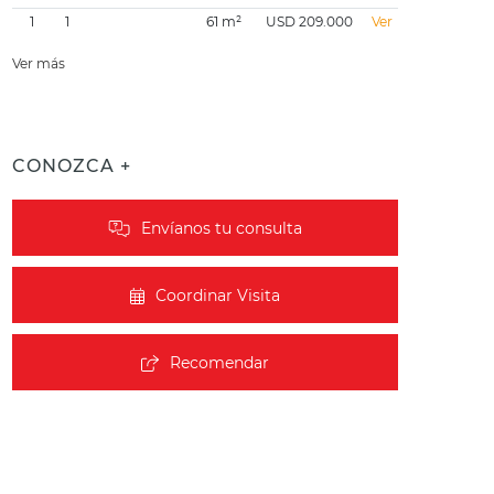
1
1
61 m²
USD 209.000
Ver
Ver más
CONOZCA +
Envíanos tu consulta
Coordinar Visita
Recomendar