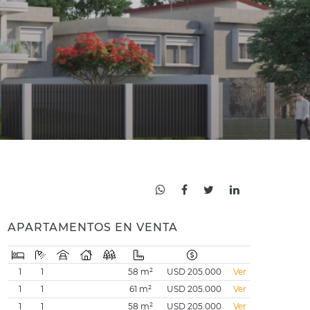
APARTAMENTOS EN VENTA
1
1
58 m²
USD 205.000
Ver
1
1
61 m²
USD 205.000
Ver
1
1
58 m²
USD 205.000
Ver